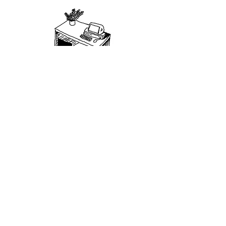
Вакансии
Алматы, Казахстан
+7-777-590-61-61
На главную
info@sdelaemremont.kz